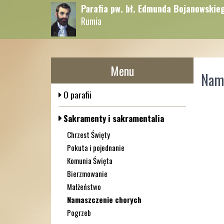
Parafia pw. bł. Edmunda Bojanowskie
Rumia
Menu
Nama
O parafii
Sakramenty i sakramentalia
Chrzest Święty
Pokuta i pojednanie
Komunia Święta
Bierzmowanie
Małżeństwo
Namaszczenie chorych
Pogrzeb