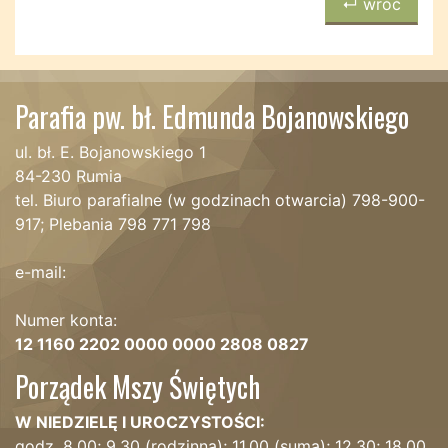
↵ wróć
Parafia pw. bł. Edmunda Bojanowskiego
ul. bł. E. Bojanowskiego 1
84-230 Rumia
tel. Biuro parafialne (w godzinach otwarcia) 798-900-
917; Plebania 798 771 798
e-mail:
Numer konta:
12 1160 2202 0000 0000 2808 0827
Porządek Mszy Świętych
W NIEDZIELĘ I UROCZYSTOŚCI:
godz. 8.00; 9.30 (rodzinna); 11.00 (suma); 12.30; 18.00