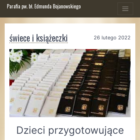
Parafia pw. bł. Edmunda Bojanowskiego
świece i książeczki
26 lutego 2022
Dzieci przygotowujące